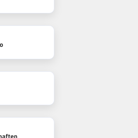
o
haften