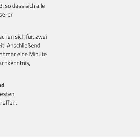
, so dass sich alle
serer
echen sich für, zwei
it. Anschließend
lnehmer eine Minute
achkenntnis,
nd
besten
reffen.