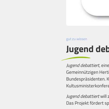
gut zu wissen
Jugend deb
Jugend debattiert
, ei
Gemeinnützigen Hertie
Bundespräsidenten. Ko
Kultusministerkonfere
Jugend debattiert
will
Das Projekt fördert s