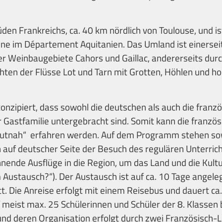
den Frankreichs, ca. 40 km nördlich von Toulouse, und is
ne im Département Aquitanien. Das Umland ist einerseit
der Weinbaugebiete Cahors und Gaillac, andererseits durc
ten der Flüsse Lot und Tarn mit Grotten, Höhlen und h
konzipiert, dass sowohl die deutschen als auch die franz
er Gastfamilie untergebracht sind. Somit kann die franzö
autnah“ erfahren werden. Auf dem Programm stehen so
h auf deutscher Seite der Besuch des regulären Unterri
nende Ausflüge in die Region, um das Land und die Kul
Austausch?“). Der Austausch ist auf ca. 10 Tage angelegt
tt. Die Anreise erfolgt mit einem Reisebus und dauert ca
f meist max. 25 Schülerinnen und Schüler der 8. Klassen 
und deren Organisation erfolgt durch zwei Französisch-