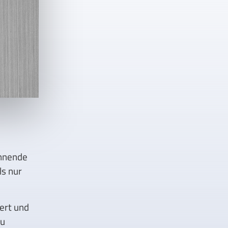
annende
ls nur
iert und
zu