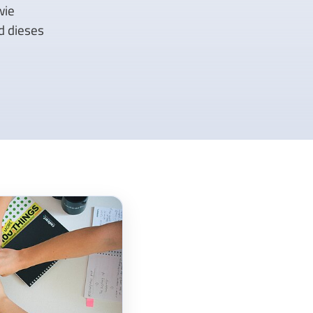
wie
d dieses